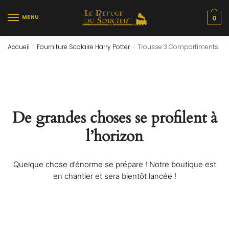
Skip
Skip
to
to
MENU
0
navigation
content
Accueil
Fourniture Scolaire Harry Potter
Trousse 3 Compartiments
/
/
De grandes choses se profilent à
l’horizon
Quelque chose d’énorme se prépare ! Notre boutique est
en chantier et sera bientôt lancée !