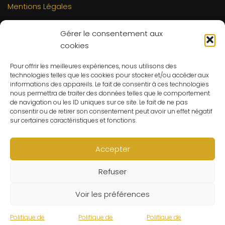
Mentions Légales
INFORMATIONS
Gérer le consentement aux
Mon compte
cookies
FAQs
Pour offrir les meilleures expériences, nous utilisons des
Contact
technologies telles que les cookies pour stocker et/ou accéder aux
C.G.V
informations des appareils. Le fait de consentir à ces technologies
nous permettra de traiter des données telles que le comportement
Suivre ma commande
de navigation ou les ID uniques sur ce site. Le fait de ne pas
consentir ou de retirer son consentement peut avoir un effet négatif
CONTACT
sur certaines caractéristiques et fonctions.
Un problème ? Une question ? Le Refuge du Sorcier™ est
à votre disposition 7j/7 et 24h/24.
Accepter
Notre règle d’or ? Un client 100% satisfait.
Refuser
© Le Refuge du Sorcier™
Voir les préférences
Politique de
Politique de
Politique de