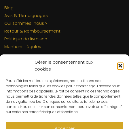
Blog
Avis & Témoignages
Qui sommes-nous ?
Retour & Remboursement
Politique de livraison
Mentions Légales
INFORMATIONS
Gérer le consentement aux
Mon compte
cookies
FAQs
Pour offrir les meilleures expériences, nous utilisons des
Contact
technologies telles que les cookies pour stocker et/ou accéder aux
informations des appareils. Le fait de consentir à ces technologies
C.G.V
nous permettra de traiter des données telles que le comportement
Suivre ma commande
de navigation ou les ID uniques sur ce site. Le fait de ne pas
consentir ou de retirer son consentement peut avoir un effet négatif
CONTACT
sur certaines caractéristiques et fonctions.
Un problème ? Une question ? Le Refuge du Sorcier™ est
à votre disposition 7j/7 et 24h/24.
Accepter