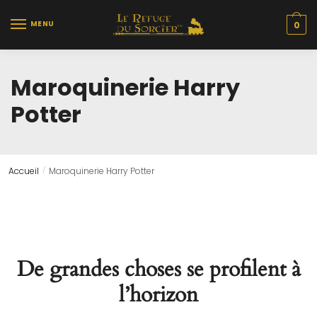
Skip
Skip
to
to
MENU
0
navigation
content
Maroquinerie Harry
Potter
Accueil
Maroquinerie Harry Potter
/
De grandes choses se profilent à
l’horizon