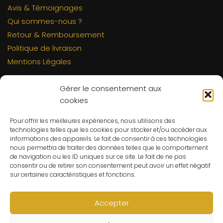
Avis & Témoignages
Qui sommes-nous ?
Retour & Remboursement
Politique de livraison
Mentions Légales
INFORMATIONS
Gérer le consentement aux
Mon compte
cookies
FAQs
Pour offrir les meilleures expériences, nous utilisons des
Contact
technologies telles que les cookies pour stocker et/ou accéder aux
informations des appareils. Le fait de consentir à ces technologies
C.G.V
nous permettra de traiter des données telles que le comportement
Suivre ma commande
de navigation ou les ID uniques sur ce site. Le fait de ne pas
consentir ou de retirer son consentement peut avoir un effet négatif
CONTACT
sur certaines caractéristiques et fonctions.
Un problème ? Une question ? Le Refuge du Sorcier™ est
à votre disposition 7j/7 et 24h/24.
Accepter