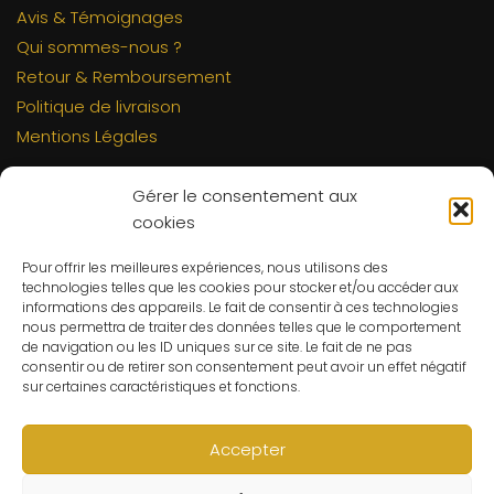
Avis & Témoignages
Qui sommes-nous ?
Retour & Remboursement
Politique de livraison
Mentions Légales
INFORMATIONS
Gérer le consentement aux
Mon compte
cookies
FAQs
Pour offrir les meilleures expériences, nous utilisons des
Contact
technologies telles que les cookies pour stocker et/ou accéder aux
informations des appareils. Le fait de consentir à ces technologies
C.G.V
nous permettra de traiter des données telles que le comportement
Suivre ma commande
de navigation ou les ID uniques sur ce site. Le fait de ne pas
consentir ou de retirer son consentement peut avoir un effet négatif
CONTACT
sur certaines caractéristiques et fonctions.
Un problème ? Une question ? Le Refuge du Sorcier™ est
à votre disposition 7j/7 et 24h/24.
Accepter