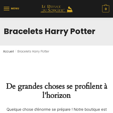
Skip
Skip
to
to
MENU
0
navigation
content
Bracelets Harry Potter
Accueil
Bracelets Harry Potter
/
De grandes choses se profilent à
l’horizon
Quelque chose d’énorme se prépare ! Notre boutique est