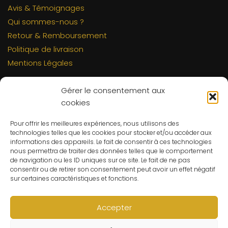
Avis & Témoignages
Qui sommes-nous ?
Retour & Remboursement
Politique de livraison
Mentions Légales
INFORMATIONS
Gérer le consentement aux
Mon compte
cookies
FAQs
Pour offrir les meilleures expériences, nous utilisons des
Contact
technologies telles que les cookies pour stocker et/ou accéder aux
informations des appareils. Le fait de consentir à ces technologies
C.G.V
nous permettra de traiter des données telles que le comportement
Suivre ma commande
de navigation ou les ID uniques sur ce site. Le fait de ne pas
consentir ou de retirer son consentement peut avoir un effet négatif
CONTACT
sur certaines caractéristiques et fonctions.
Un problème ? Une question ? Le Refuge du Sorcier™ est
à votre disposition 7j/7 et 24h/24.
Accepter