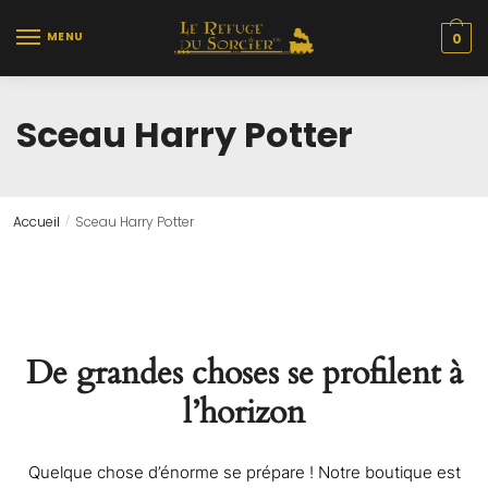
Skip
Skip
to
to
MENU
0
navigation
content
Sceau Harry Potter
Accueil
Sceau Harry Potter
/
De grandes choses se profilent à
l’horizon
Quelque chose d’énorme se prépare ! Notre boutique est