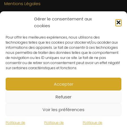
Mentions Légales
INFORMATIONS
Gérer le consentement aux
Mon compte
cookies
FAQs
Pour offrir les meilleures expériences, nous utilisons des
Contact
technologies telles que les cookies pour stocker et/ou accéder aux
C.G.V
informations des appareils. Le fait de consentir à ces technologies
nous permettra de traiter des données telles que le comportement
Suivre ma commande
de navigation ou les ID uniques sur ce site. Le fait de ne pas
consentir ou de retirer son consentement peut avoir un effet négatif
CONTACT
sur certaines caractéristiques et fonctions.
Un problème ? Une question ? Le Refuge du Sorcier™ est
à votre disposition 7j/7 et 24h/24.
Accepter
Notre règle d’or ? Un client 100% satisfait.
Refuser
© Le Refuge du Sorcier™
Voir les préférences
Politique de
Politique de
Politique de