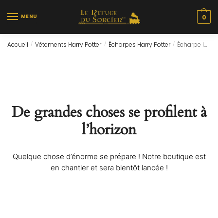
Skip
Skip
to
to
MENU
0
navigation
content
Accueil
Vêtements Harry Potter
Écharpes Harry Potter
Écharpe Infini – Poufsouffle
/
/
/
De grandes choses se profilent à
l’horizon
Quelque chose d’énorme se prépare ! Notre boutique est
en chantier et sera bientôt lancée !