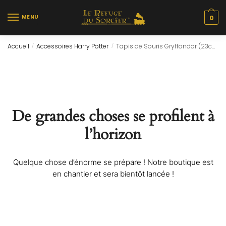
Skip
Skip
to
to
MENU
0
navigation
content
Accueil
Accessoires Harry Potter
Tapis de Souris Gryffondor (23cm)
/
/
De grandes choses se profilent à
l’horizon
Quelque chose d’énorme se prépare ! Notre boutique est
en chantier et sera bientôt lancée !