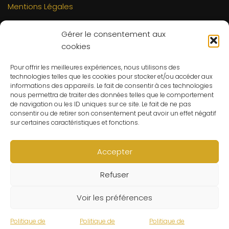
Mentions Légales
INFORMATIONS
Gérer le consentement aux
Mon compte
cookies
FAQs
Pour offrir les meilleures expériences, nous utilisons des
Contact
technologies telles que les cookies pour stocker et/ou accéder aux
C.G.V
informations des appareils. Le fait de consentir à ces technologies
nous permettra de traiter des données telles que le comportement
Suivre ma commande
de navigation ou les ID uniques sur ce site. Le fait de ne pas
consentir ou de retirer son consentement peut avoir un effet négatif
CONTACT
sur certaines caractéristiques et fonctions.
Un problème ? Une question ? Le Refuge du Sorcier™ est
à votre disposition 7j/7 et 24h/24.
Accepter
Notre règle d’or ? Un client 100% satisfait.
Refuser
© Le Refuge du Sorcier™
Voir les préférences
Politique de
Politique de
Politique de