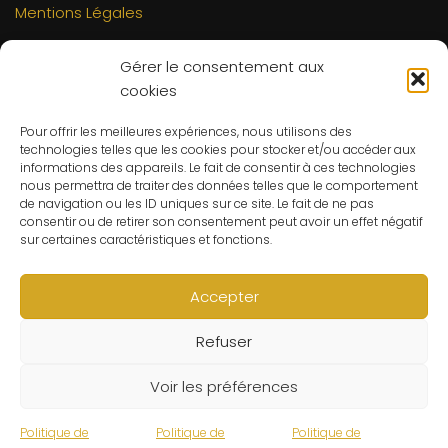
Mentions Légales
INFORMATIONS
Gérer le consentement aux
Mon compte
cookies
FAQs
Pour offrir les meilleures expériences, nous utilisons des
Contact
technologies telles que les cookies pour stocker et/ou accéder aux
C.G.V
informations des appareils. Le fait de consentir à ces technologies
nous permettra de traiter des données telles que le comportement
Suivre ma commande
de navigation ou les ID uniques sur ce site. Le fait de ne pas
consentir ou de retirer son consentement peut avoir un effet négatif
CONTACT
sur certaines caractéristiques et fonctions.
Un problème ? Une question ? Le Refuge du Sorcier™ est
à votre disposition 7j/7 et 24h/24.
Accepter
Notre règle d’or ? Un client 100% satisfait.
Refuser
© Le Refuge du Sorcier™
Voir les préférences
Politique de
Politique de
Politique de