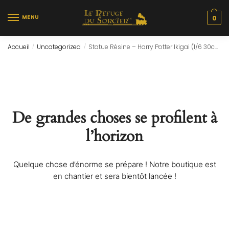
Skip
Skip
to
to
MENU
0
navigation
content
Accueil
Uncategorized
Statue Résine – Harry Potter Ikigai (1/6 30cm) By Tsume
/
/
De grandes choses se profilent à
l’horizon
Quelque chose d’énorme se prépare ! Notre boutique est
en chantier et sera bientôt lancée !