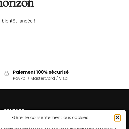
’horizon
 bientôt lancée !
Paiement 100% sécurisé
PayPal / MasterCard / Visa
CONTACT
Gérer le consentement aux cookies
Un problème ? Une question ? Le Refuge du Sorcier™
est à votre disposition 7j/7 et 24h/24.