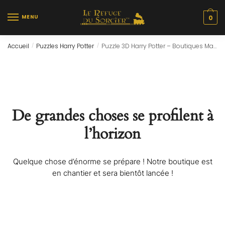
Skip
Skip
to
to
MENU
0
navigation
content
Accueil
Puzzles Harry Potter
Puzzle 3D Harry Potter – Boutiques Madame Guipure (290pcs)
/
/
De grandes choses se profilent à
l’horizon
Quelque chose d’énorme se prépare ! Notre boutique est
en chantier et sera bientôt lancée !