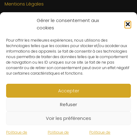
Mentions Légales
INFORMATIONS
Gérer le consentement aux
Mon compte
cookies
FAQs
Pour offrir les meilleures expériences, nous utilisons des
Contact
technologies telles que les cookies pour stocker et/ou accéder aux
C.G.V
informations des appareils. Le fait de consentir à ces technologies
nous permettra de traiter des données telles que le comportement
Suivre ma commande
de navigation ou les ID uniques sur ce site. Le fait de ne pas
consentir ou de retirer son consentement peut avoir un effet négatif
CONTACT
sur certaines caractéristiques et fonctions.
Un problème ? Une question ? Le Refuge du Sorcier™ est
à votre disposition 7j/7 et 24h/24.
Accepter
Notre règle d’or ? Un client 100% satisfait.
Refuser
© Le Refuge du Sorcier™
Voir les préférences
Politique de
Politique de
Politique de