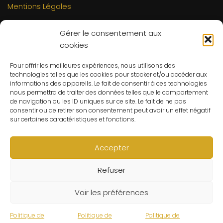
Mentions Légales
INFORMATIONS
Gérer le consentement aux
Mon compte
cookies
FAQs
Pour offrir les meilleures expériences, nous utilisons des
Contact
technologies telles que les cookies pour stocker et/ou accéder aux
C.G.V
informations des appareils. Le fait de consentir à ces technologies
nous permettra de traiter des données telles que le comportement
Suivre ma commande
de navigation ou les ID uniques sur ce site. Le fait de ne pas
consentir ou de retirer son consentement peut avoir un effet négatif
CONTACT
sur certaines caractéristiques et fonctions.
Un problème ? Une question ? Le Refuge du Sorcier™ est
à votre disposition 7j/7 et 24h/24.
Accepter
Notre règle d’or ? Un client 100% satisfait.
Refuser
© Le Refuge du Sorcier™
Voir les préférences
Politique de
Politique de
Politique de