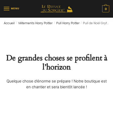
Skip
Skip
to
to
MENU
0
navigation
content
Accueil
Vêtements Harry Potter
Pull Harry Potter
Pull de Noël Gryffondor
/
/
/
De grandes choses se profilent à
l’horizon
Quelque chose d’énorme se prépare ! Notre boutique est
en chantier et sera bientôt lancée !