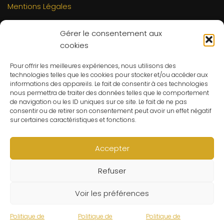
Mentions Légales
INFORMATIONS
Gérer le consentement aux
Mon compte
cookies
FAQs
Pour offrir les meilleures expériences, nous utilisons des
Contact
technologies telles que les cookies pour stocker et/ou accéder aux
C.G.V
informations des appareils. Le fait de consentir à ces technologies
nous permettra de traiter des données telles que le comportement
Suivre ma commande
de navigation ou les ID uniques sur ce site. Le fait de ne pas
consentir ou de retirer son consentement peut avoir un effet négatif
CONTACT
sur certaines caractéristiques et fonctions.
Un problème ? Une question ? Le Refuge du Sorcier™ est
à votre disposition 7j/7 et 24h/24.
Accepter
Notre règle d’or ? Un client 100% satisfait.
Refuser
© Le Refuge du Sorcier™
Voir les préférences
Politique de
Politique de
Politique de