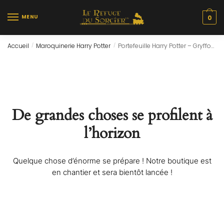
Skip
Skip
to
to
MENU
0
navigation
content
Accueil
Maroquinerie Harry Potter
Portefeuille Harry Potter – Gryffondor
/
/
De grandes choses se profilent à
l’horizon
Quelque chose d’énorme se prépare ! Notre boutique est
en chantier et sera bientôt lancée !