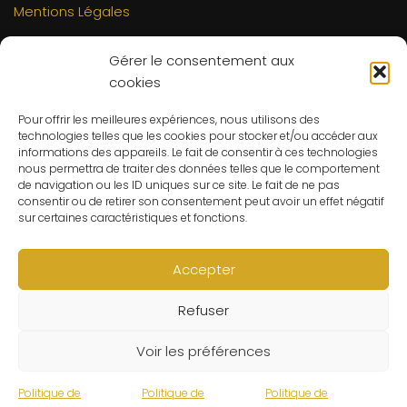
Mentions Légales
INFORMATIONS
Gérer le consentement aux
Mon compte
cookies
FAQs
Pour offrir les meilleures expériences, nous utilisons des
Contact
technologies telles que les cookies pour stocker et/ou accéder aux
C.G.V
informations des appareils. Le fait de consentir à ces technologies
nous permettra de traiter des données telles que le comportement
Suivre ma commande
de navigation ou les ID uniques sur ce site. Le fait de ne pas
consentir ou de retirer son consentement peut avoir un effet négatif
CONTACT
sur certaines caractéristiques et fonctions.
Un problème ? Une question ? Le Refuge du Sorcier™ est
à votre disposition 7j/7 et 24h/24.
Accepter
Notre règle d’or ? Un client 100% satisfait.
Refuser
© Le Refuge du Sorcier™
Voir les préférences
Politique de
Politique de
Politique de