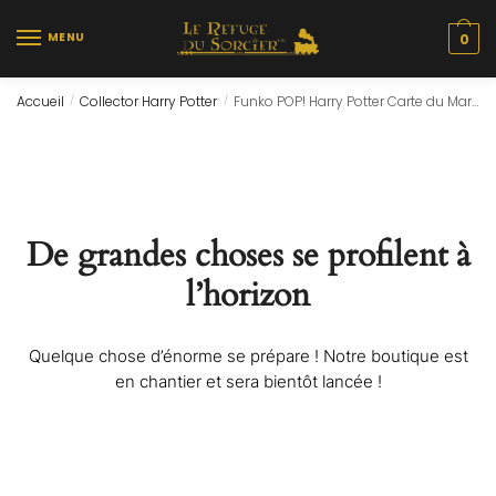
Skip
Skip
to
to
MENU
0
navigation
content
Accueil
Collector Harry Potter
Funko POP! Harry Potter Carte du Maraudeur (42)
/
/
De grandes choses se profilent à
l’horizon
Quelque chose d’énorme se prépare ! Notre boutique est
en chantier et sera bientôt lancée !