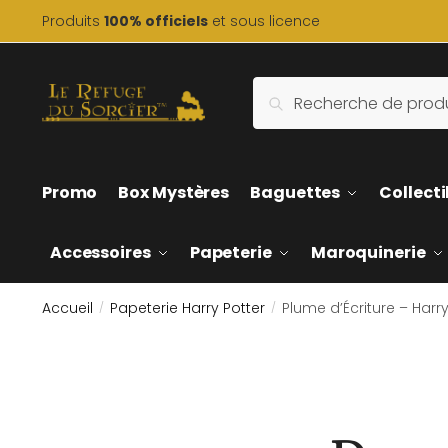
Skip
Skip
Produits
100% officiels
et sous licence
to
to
navigation
content
Recherche
Recherche
pour :
Promo
Box Mystères
Baguettes
Collecti
Accessoires
Papeterie
Maroquinerie
Accueil
Papeterie Harry Potter
Plume d’Écriture – Harry
/
/