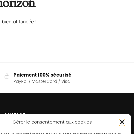
’horizon
 bientôt lancée !
Paiement 100% sécurisé
PayPal / MasterCard / Visa
CONTACT
Gérer le consentement aux cookies
Un problème ? Une question ? Le Refuge du Sorcier™
est à votre disposition 7j/7 et 24h/24.