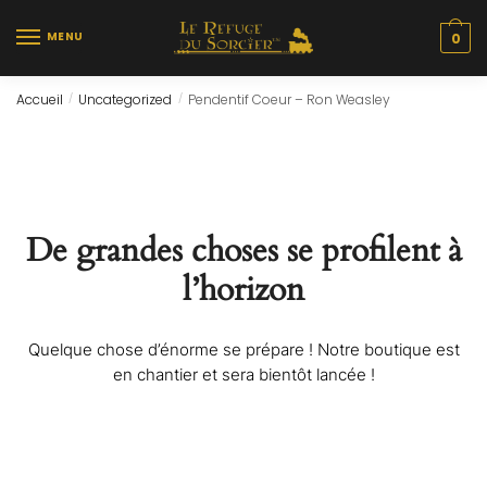
Skip
Skip
to
to
MENU
0
navigation
content
Accueil
Uncategorized
Pendentif Coeur – Ron Weasley
/
/
De grandes choses se profilent à
l’horizon
Quelque chose d’énorme se prépare ! Notre boutique est
en chantier et sera bientôt lancée !