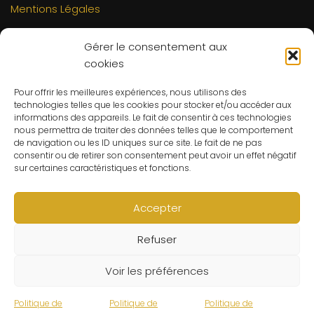
Mentions Légales
INFORMATIONS
Gérer le consentement aux
Mon compte
cookies
FAQs
Pour offrir les meilleures expériences, nous utilisons des
Contact
technologies telles que les cookies pour stocker et/ou accéder aux
C.G.V
informations des appareils. Le fait de consentir à ces technologies
nous permettra de traiter des données telles que le comportement
Suivre ma commande
de navigation ou les ID uniques sur ce site. Le fait de ne pas
consentir ou de retirer son consentement peut avoir un effet négatif
CONTACT
sur certaines caractéristiques et fonctions.
Un problème ? Une question ? Le Refuge du Sorcier™ est
à votre disposition 7j/7 et 24h/24.
Accepter
Notre règle d’or ? Un client 100% satisfait.
Refuser
© Le Refuge du Sorcier™
Voir les préférences
Politique de
Politique de
Politique de