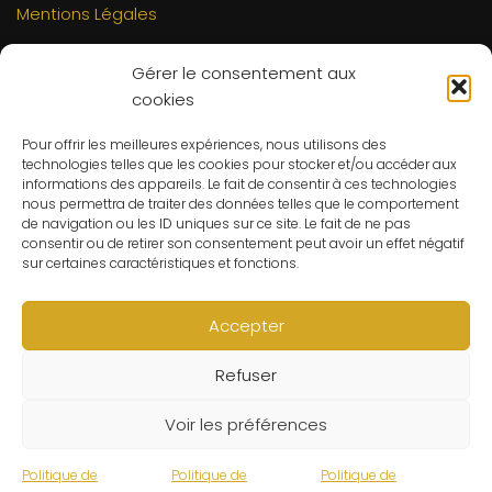
Mentions Légales
INFORMATIONS
Gérer le consentement aux
Mon compte
cookies
FAQs
Pour offrir les meilleures expériences, nous utilisons des
Contact
technologies telles que les cookies pour stocker et/ou accéder aux
C.G.V
informations des appareils. Le fait de consentir à ces technologies
nous permettra de traiter des données telles que le comportement
Suivre ma commande
de navigation ou les ID uniques sur ce site. Le fait de ne pas
consentir ou de retirer son consentement peut avoir un effet négatif
CONTACT
sur certaines caractéristiques et fonctions.
Un problème ? Une question ? Le Refuge du Sorcier™ est
à votre disposition 7j/7 et 24h/24.
Accepter
Notre règle d’or ? Un client 100% satisfait.
Refuser
© Le Refuge du Sorcier™
Voir les préférences
Politique de
Politique de
Politique de