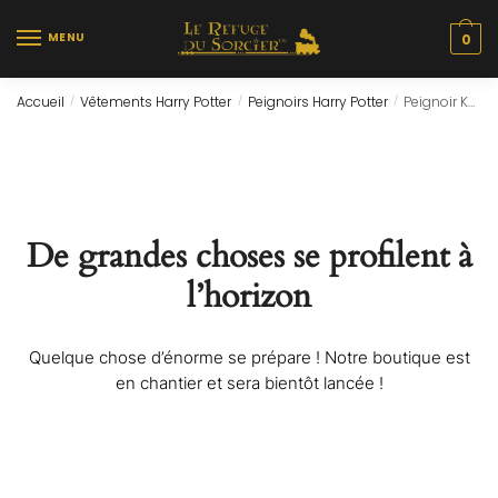
Skip
Skip
to
to
MENU
0
navigation
content
Accueil
Vêtements Harry Potter
Peignoirs Harry Potter
Peignoir Kawaii (Femme)
/
/
/
De grandes choses se profilent à
l’horizon
Quelque chose d’énorme se prépare ! Notre boutique est
en chantier et sera bientôt lancée !