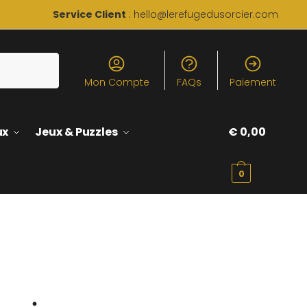
Service Client
: hello@lerefugedusorcier.com
Mon Compte
FAQs
Paiement
ux
Jeux & Puzzles
€
0,00
0