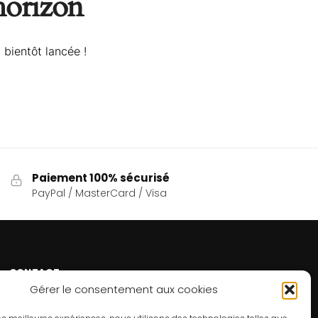
’horizon
 bientôt lancée !
Paiement 100% sécurisé
PayPal / MasterCard / Visa
CONTACT
Gérer le consentement aux cookies
Un problème ? Une question ? Le Refuge du Sorcier™
est à votre disposition 7j/7 et 24h/24.