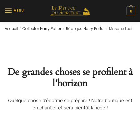
Skip
Skip
to
to
MENU
0
navigation
content
Accueil
Collector Harry Potter
Réplique Harry Potter
Masque Lucius Malefoy (23cm)
/
/
/
De grandes choses se profilent à
l’horizon
Quelque chose d’énorme se prépare ! Notre boutique est
en chantier et sera bientôt lancée !