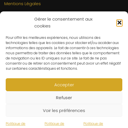
Mentions Légales
INFORMATIONS
Gérer le consentement aux
Mon compte
cookies
FAQs
Pour offrir les meilleures expériences, nous utilisons des
Contact
technologies telles que les cookies pour stocker et/ou accéder aux
C.G.V
informations des appareils. Le fait de consentir à ces technologies
nous permettra de traiter des données telles que le comportement
Suivre ma commande
de navigation ou les ID uniques sur ce site. Le fait de ne pas
consentir ou de retirer son consentement peut avoir un effet négatif
CONTACT
sur certaines caractéristiques et fonctions.
Un problème ? Une question ? Le Refuge du Sorcier™ est
à votre disposition 7j/7 et 24h/24.
Accepter
Notre règle d’or ? Un client 100% satisfait.
Refuser
© Le Refuge du Sorcier™
Voir les préférences
Politique de
Politique de
Politique de