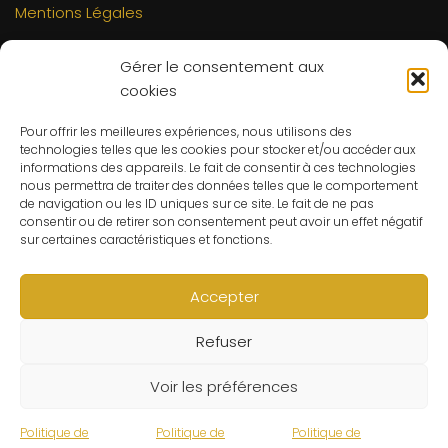
Mentions Légales
INFORMATIONS
Gérer le consentement aux
Mon compte
cookies
FAQs
Pour offrir les meilleures expériences, nous utilisons des
Contact
technologies telles que les cookies pour stocker et/ou accéder aux
C.G.V
informations des appareils. Le fait de consentir à ces technologies
nous permettra de traiter des données telles que le comportement
Suivre ma commande
de navigation ou les ID uniques sur ce site. Le fait de ne pas
consentir ou de retirer son consentement peut avoir un effet négatif
CONTACT
sur certaines caractéristiques et fonctions.
Un problème ? Une question ? Le Refuge du Sorcier™ est
à votre disposition 7j/7 et 24h/24.
Accepter
Notre règle d’or ? Un client 100% satisfait.
Refuser
© Le Refuge du Sorcier™
Voir les préférences
Politique de
Politique de
Politique de