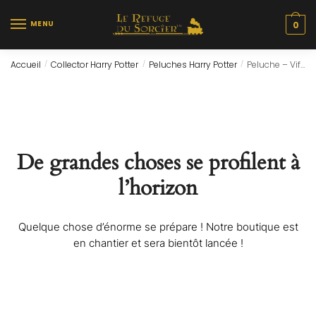
Skip
Skip
to
to
MENU
0
navigation
content
Accueil
Collector Harry Potter
Peluches Harry Potter
Peluche – Vif D’Or (10cm)
/
/
/
De grandes choses se profilent à
l’horizon
Quelque chose d’énorme se prépare ! Notre boutique est
en chantier et sera bientôt lancée !