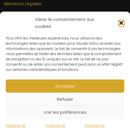
Mentions Légales
INFORMATIONS
Gérer le consentement aux
Mon compte
cookies
FAQs
Pour offrir les meilleures expériences, nous utilisons des
Contact
technologies telles que les cookies pour stocker et/ou accéder aux
C.G.V
informations des appareils. Le fait de consentir à ces technologies
nous permettra de traiter des données telles que le comportement
Suivre ma commande
de navigation ou les ID uniques sur ce site. Le fait de ne pas
consentir ou de retirer son consentement peut avoir un effet négatif
CONTACT
sur certaines caractéristiques et fonctions.
Un problème ? Une question ? Le Refuge du Sorcier™ est
à votre disposition 7j/7 et 24h/24.
Accepter
Notre règle d’or ? Un client 100% satisfait.
Refuser
© Le Refuge du Sorcier™
Voir les préférences
Politique de
Politique de
Politique de