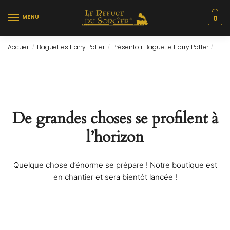
Skip
Skip
to
to
MENU
0
navigation
content
Accueil
Baguettes Harry Potter
Présentoir Baguette Harry Potter
Prés
/
/
/
De grandes choses se profilent à
l’horizon
Quelque chose d’énorme se prépare ! Notre boutique est
en chantier et sera bientôt lancée !