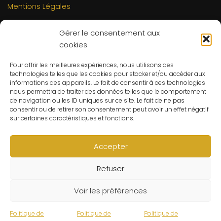
Mentions Légales
INFORMATIONS
Gérer le consentement aux
Mon compte
cookies
FAQs
Pour offrir les meilleures expériences, nous utilisons des
Contact
technologies telles que les cookies pour stocker et/ou accéder aux
C.G.V
informations des appareils. Le fait de consentir à ces technologies
nous permettra de traiter des données telles que le comportement
Suivre ma commande
de navigation ou les ID uniques sur ce site. Le fait de ne pas
consentir ou de retirer son consentement peut avoir un effet négatif
CONTACT
sur certaines caractéristiques et fonctions.
Un problème ? Une question ? Le Refuge du Sorcier™ est
à votre disposition 7j/7 et 24h/24.
Accepter
Notre règle d’or ? Un client 100% satisfait.
Refuser
© Le Refuge du Sorcier™
Voir les préférences
Politique de
Politique de
Politique de