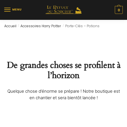
Skip
Skip
to
to
MENU
0
navigation
content
Accueil
Accessoires Harry Potter
Porte-Clés – Potions
/
/
De grandes choses se profilent à
l’horizon
Quelque chose d’énorme se prépare ! Notre boutique est
en chantier et sera bientôt lancée !