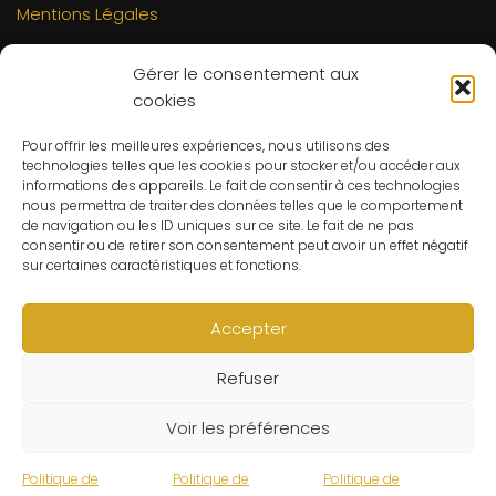
Mentions Légales
INFORMATIONS
Gérer le consentement aux
Mon compte
cookies
FAQs
Pour offrir les meilleures expériences, nous utilisons des
Contact
technologies telles que les cookies pour stocker et/ou accéder aux
C.G.V
informations des appareils. Le fait de consentir à ces technologies
nous permettra de traiter des données telles que le comportement
Suivre ma commande
de navigation ou les ID uniques sur ce site. Le fait de ne pas
consentir ou de retirer son consentement peut avoir un effet négatif
CONTACT
sur certaines caractéristiques et fonctions.
Un problème ? Une question ? Le Refuge du Sorcier™ est
à votre disposition 7j/7 et 24h/24.
Accepter
Notre règle d’or ? Un client 100% satisfait.
Refuser
© Le Refuge du Sorcier™
Voir les préférences
Politique de
Politique de
Politique de