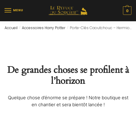
Skip
Skip
to
to
MENU
0
navigation
content
Accueil
Accessoires Harry Potter
Porte-Clés Caoutchouc – Hermione Chibi
/
/
De grandes choses se profilent à
l’horizon
Quelque chose d’énorme se prépare ! Notre boutique est
en chantier et sera bientôt lancée !