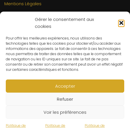
Mentions Légales
INFORMATIONS
Gérer le consentement aux
Mon compte
cookies
FAQs
Pour offrir les meilleures expériences, nous utilisons des
Contact
technologies telles que les cookies pour stocker et/ou accéder aux
C.G.V
informations des appareils. Le fait de consentir à ces technologies
nous permettra de traiter des données telles que le comportement
Suivre ma commande
de navigation ou les ID uniques sur ce site. Le fait de ne pas
consentir ou de retirer son consentement peut avoir un effet négatif
CONTACT
sur certaines caractéristiques et fonctions.
Un problème ? Une question ? Le Refuge du Sorcier™ est
à votre disposition 7j/7 et 24h/24.
Accepter
Notre règle d’or ? Un client 100% satisfait.
Refuser
© Le Refuge du Sorcier™
Voir les préférences
Politique de
Politique de
Politique de