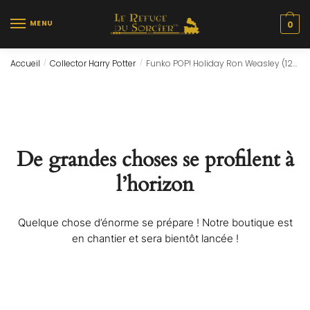
Skip
Skip
to
to
MENU
0
navigation
content
Accueil
Collector Harry Potter
Funko POP! Holiday Ron Weasley (124)
/
/
De grandes choses se profilent à
l’horizon
Quelque chose d’énorme se prépare ! Notre boutique est
en chantier et sera bientôt lancée !