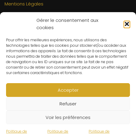
Mentions Légales
INFORMATIONS
Gérer le consentement aux
Mon compte
cookies
FAQs
Pour offrir les meilleures expériences, nous utilisons des
Contact
technologies telles que les cookies pour stocker et/ou accéder aux
C.G.V
informations des appareils. Le fait de consentir à ces technologies
nous permettra de traiter des données telles que le comportement
Suivre ma commande
de navigation ou les ID uniques sur ce site. Le fait de ne pas
consentir ou de retirer son consentement peut avoir un effet négatif
CONTACT
sur certaines caractéristiques et fonctions.
Un problème ? Une question ? Le Refuge du Sorcier™ est
à votre disposition 7j/7 et 24h/24.
Accepter
Notre règle d’or ? Un client 100% satisfait.
Refuser
© Le Refuge du Sorcier™
Voir les préférences
Politique de
Politique de
Politique de