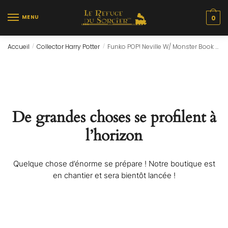
Skip
Skip
to
to
MENU
0
navigation
content
Accueil
Collector Harry Potter
Funko POP! Neville W/ Monster Book (116)
/
/
De grandes choses se profilent à
l’horizon
Quelque chose d’énorme se prépare ! Notre boutique est
en chantier et sera bientôt lancée !