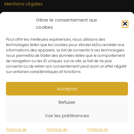
Mentions Légales
INFORMATIONS
Gérer le consentement aux
Mon compte
cookies
FAQs
Pour offrir les meilleures expériences, nous utilisons des
Contact
technologies telles que les cookies pour stocker et/ou accéder aux
C.G.V
informations des appareils. Le fait de consentir à ces technologies
nous permettra de traiter des données telles que le comportement
Suivre ma commande
de navigation ou les ID uniques sur ce site. Le fait de ne pas
consentir ou de retirer son consentement peut avoir un effet négatif
CONTACT
sur certaines caractéristiques et fonctions.
Un problème ? Une question ? Le Refuge du Sorcier™ est
à votre disposition 7j/7 et 24h/24.
Accepter
Notre règle d’or ? Un client 100% satisfait.
Refuser
© Le Refuge du Sorcier™
Voir les préférences
Politique de
Politique de
Politique de