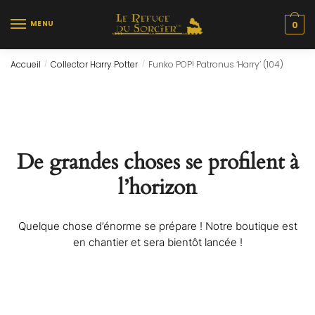
Skip
Skip
to
to
MENU
0
navigation
content
Accueil
Collector Harry Potter
Funko POP! Patronus ‘Harry’ (104)
/
/
De grandes choses se profilent à
l’horizon
Quelque chose d’énorme se prépare ! Notre boutique est
en chantier et sera bientôt lancée !