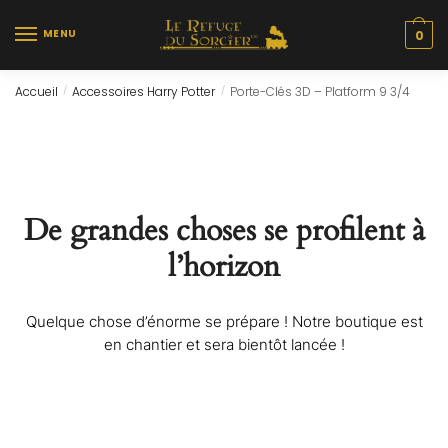
Skip
Skip
to
to
MENU
0
navigation
content
Accueil
Accessoires Harry Potter
Porte-Clés 3D – Platform 9 3/4
/
/
De grandes choses se profilent à
l’horizon
Quelque chose d’énorme se prépare ! Notre boutique est
en chantier et sera bientôt lancée !