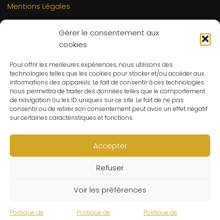
Mentions Légales
INFORMATIONS
Gérer le consentement aux
Mon compte
cookies
FAQs
Pour offrir les meilleures expériences, nous utilisons des
Contact
technologies telles que les cookies pour stocker et/ou accéder aux
C.G.V
informations des appareils. Le fait de consentir à ces technologies
nous permettra de traiter des données telles que le comportement
Suivre ma commande
de navigation ou les ID uniques sur ce site. Le fait de ne pas
consentir ou de retirer son consentement peut avoir un effet négatif
CONTACT
sur certaines caractéristiques et fonctions.
Un problème ? Une question ? Le Refuge du Sorcier™ est
à votre disposition 7j/7 et 24h/24.
Accepter
Notre règle d’or ? Un client 100% satisfait.
Refuser
© Le Refuge du Sorcier™
Voir les préférences
Politique de
Politique de
Politique de