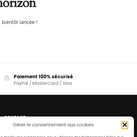
’horizon
 bientôt lancée !
Paiement 100% sécurisé
PayPal / MasterCard / Visa
CONTACT
Gérer le consentement aux cookies
Un problème ? Une question ? Le Refuge du Sorcier™
est à votre disposition 7j/7 et 24h/24.