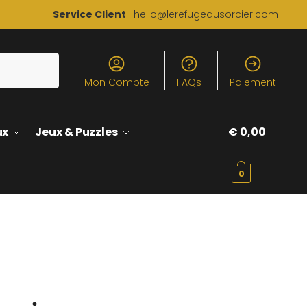
Service Client
: hello@lerefugedusorcier.com
Mon Compte
FAQs
Paiement
ux
Jeux & Puzzles
€
0,00
0