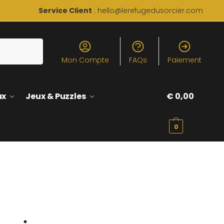
Service Client
: hello@lerefugedusorcier.com
Mon Compte
FAQs
Paiement
ux
Jeux & Puzzles
€
0,00
0