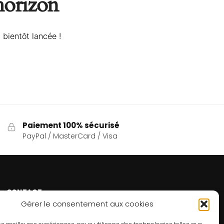
’horizon
 bientôt lancée !
Paiement 100% sécurisé
PayPal / MasterCard / Visa
CONTACT
Gérer le consentement aux cookies
Un problème ? Une question ? Le Refuge du Sorcier™
est à votre disposition 7j/7 et 24h/24.