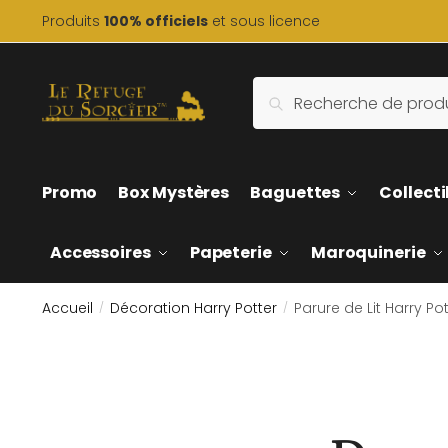
Skip
Skip
Produits
100% officiels
et sous licence
to
to
navigation
content
Recherche
Recherche
pour :
Promo
Box Mystères
Baguettes
Collecti
Accessoires
Papeterie
Maroquinerie
Accueil
Décoration Harry Potter
Parure de Lit Harry 
/
/