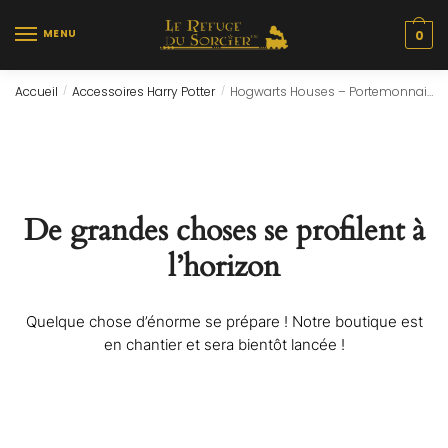
Skip
Skip
to
to
MENU
0
navigation
content
Accueil
Accessoires Harry Potter
Hogwarts Houses – Portemonnaie Avec Fermoir ’10X7cm’
/
/
De grandes choses se profilent à
l’horizon
Quelque chose d’énorme se prépare ! Notre boutique est
en chantier et sera bientôt lancée !