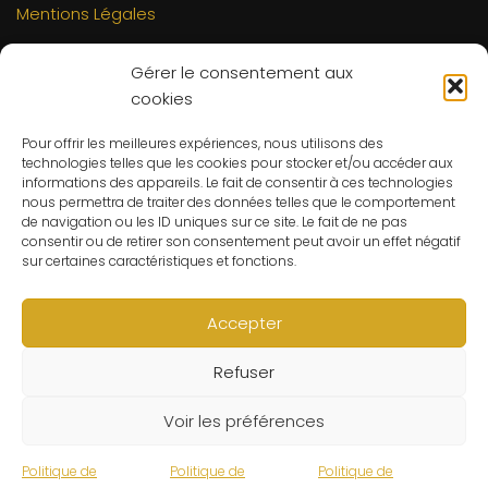
Mentions Légales
INFORMATIONS
Gérer le consentement aux
Mon compte
cookies
FAQs
Pour offrir les meilleures expériences, nous utilisons des
Contact
technologies telles que les cookies pour stocker et/ou accéder aux
C.G.V
informations des appareils. Le fait de consentir à ces technologies
nous permettra de traiter des données telles que le comportement
Suivre ma commande
de navigation ou les ID uniques sur ce site. Le fait de ne pas
consentir ou de retirer son consentement peut avoir un effet négatif
CONTACT
sur certaines caractéristiques et fonctions.
Un problème ? Une question ? Le Refuge du Sorcier™ est
à votre disposition 7j/7 et 24h/24.
Accepter
Notre règle d’or ? Un client 100% satisfait.
Refuser
© Le Refuge du Sorcier™
Voir les préférences
Politique de
Politique de
Politique de