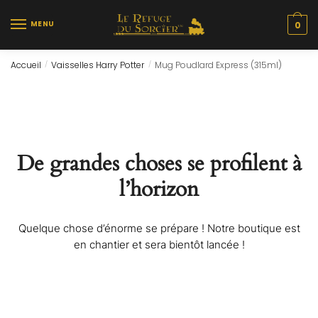
Skip
Skip
to
to
MENU
0
navigation
content
Accueil
Vaisselles Harry Potter
Mug Poudlard Express (315ml)
/
/
De grandes choses se profilent à
l’horizon
Quelque chose d’énorme se prépare ! Notre boutique est
en chantier et sera bientôt lancée !