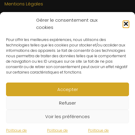
Mentions Légales
INFORMATIONS
Gérer le consentement aux
Mon compte
cookies
FAQs
Pour offrir les meilleures expériences, nous utilisons des
Contact
technologies telles que les cookies pour stocker et/ou accéder aux
C.G.V
informations des appareils. Le fait de consentir à ces technologies
nous permettra de traiter des données telles que le comportement
Suivre ma commande
de navigation ou les ID uniques sur ce site. Le fait de ne pas
consentir ou de retirer son consentement peut avoir un effet négatif
CONTACT
sur certaines caractéristiques et fonctions.
Un problème ? Une question ? Le Refuge du Sorcier™ est
à votre disposition 7j/7 et 24h/24.
Accepter
Notre règle d’or ? Un client 100% satisfait.
Refuser
© Le Refuge du Sorcier™
Voir les préférences
Politique de
Politique de
Politique de