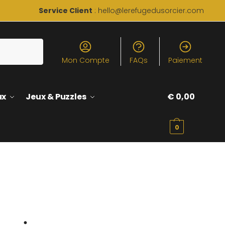
Service Client
: hello@lerefugedusorcier.com
Mon Compte
FAQs
Paiement
ux
Jeux & Puzzles
€
0,00
0