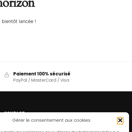
’horizon
 bientôt lancée !
Paiement 100% sécurisé
PayPal / MasterCard / Visa
CONTACT
Gérer le consentement aux cookies
Un problème ? Une question ? Le Refuge du Sorcier™
est à votre disposition 7j/7 et 24h/24.