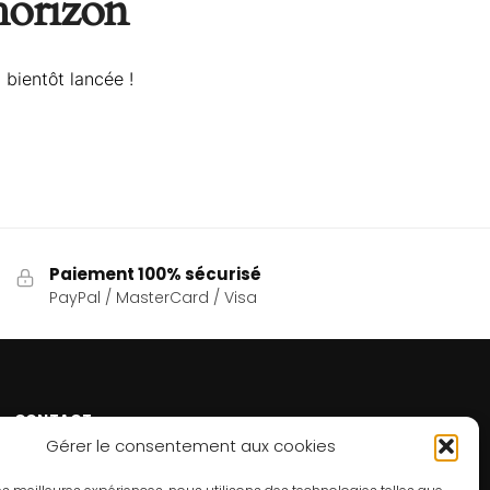
’horizon
 bientôt lancée !
Paiement 100% sécurisé
PayPal / MasterCard / Visa
CONTACT
Gérer le consentement aux cookies
Un problème ? Une question ? Le Refuge du Sorcier™
est à votre disposition 7j/7 et 24h/24.