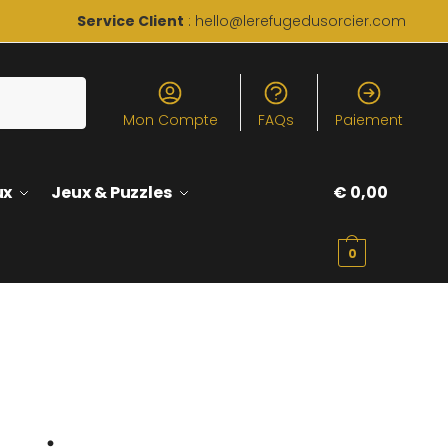
Service Client
: hello@lerefugedusorcier.com
Mon Compte
FAQs
Paiement
ux
Jeux & Puzzles
€
0,00
0