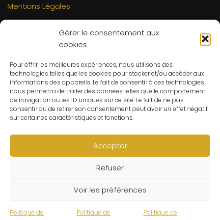
Mentions Légales
INFORMATIONS
Gérer le consentement aux
Mon compte
cookies
FAQs
Pour offrir les meilleures expériences, nous utilisons des
Contact
technologies telles que les cookies pour stocker et/ou accéder aux
C.G.V
informations des appareils. Le fait de consentir à ces technologies
nous permettra de traiter des données telles que le comportement
Suivre ma commande
de navigation ou les ID uniques sur ce site. Le fait de ne pas
consentir ou de retirer son consentement peut avoir un effet négatif
CONTACT
sur certaines caractéristiques et fonctions.
Un problème ? Une question ? Le Refuge du Sorcier™ est
à votre disposition 7j/7 et 24h/24.
Accepter
Notre règle d’or ? Un client 100% satisfait.
Refuser
© Le Refuge du Sorcier™
Voir les préférences
Politique de
Politique de
Politique de