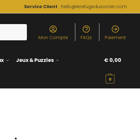
Service Client
: hello@lerefugedusorcier.com
Mon Compte
FAQs
Paiement
ux
Jeux & Puzzles
€
0,00
0