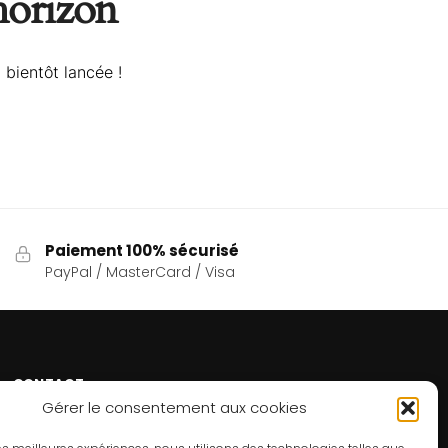
’horizon
 bientôt lancée !
Paiement 100% sécurisé
PayPal / MasterCard / Visa
CONTACT
Gérer le consentement aux cookies
Un problème ? Une question ? Le Refuge du Sorcier™
est à votre disposition 7j/7 et 24h/24.