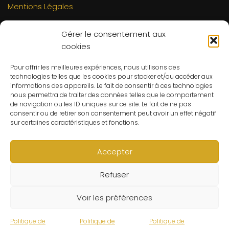
Mentions Légales
INFORMATIONS
Gérer le consentement aux
Mon compte
cookies
FAQs
Pour offrir les meilleures expériences, nous utilisons des
Contact
technologies telles que les cookies pour stocker et/ou accéder aux
C.G.V
informations des appareils. Le fait de consentir à ces technologies
nous permettra de traiter des données telles que le comportement
Suivre ma commande
de navigation ou les ID uniques sur ce site. Le fait de ne pas
consentir ou de retirer son consentement peut avoir un effet négatif
CONTACT
sur certaines caractéristiques et fonctions.
Un problème ? Une question ? Le Refuge du Sorcier™ est
à votre disposition 7j/7 et 24h/24.
Accepter
Notre règle d’or ? Un client 100% satisfait.
Refuser
© Le Refuge du Sorcier™
Voir les préférences
Politique de
Politique de
Politique de