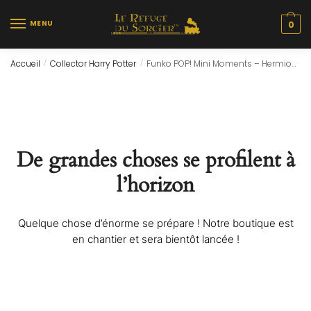
Skip
Skip
to
to
MENU
0
navigation
content
Accueil
Collector Harry Potter
Funko POP! Mini Moments – Hermione Granger
/
/
De grandes choses se profilent à
l’horizon
Quelque chose d’énorme se prépare ! Notre boutique est
en chantier et sera bientôt lancée !