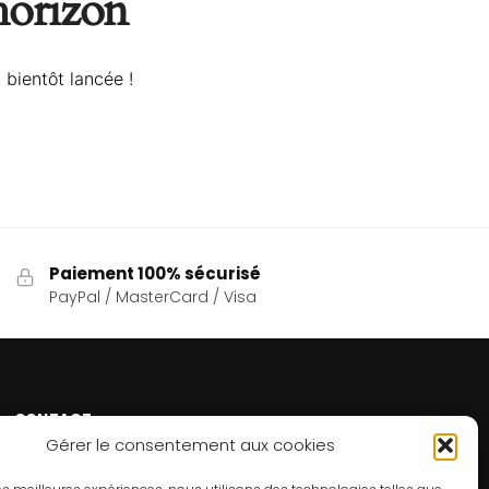
’horizon
 bientôt lancée !
Paiement 100% sécurisé
PayPal / MasterCard / Visa
CONTACT
Gérer le consentement aux cookies
Un problème ? Une question ? Le Refuge du Sorcier™
est à votre disposition 7j/7 et 24h/24.