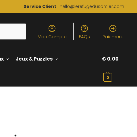
Service Client
: hello@lerefugedusorcier.com
Mon Compte
FAQs
Paiement
ux
Jeux & Puzzles
€
0,00
0