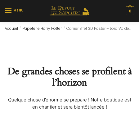
Skip
Skip
to
to
MENU
0
navigation
content
Accueil
Papeterie Harry Potter
Cahier Effet 3D Poster – Lord Voldemort (A5)
/
/
De grandes choses se profilent à
l’horizon
Quelque chose d’énorme se prépare ! Notre boutique est
en chantier et sera bientôt lancée !