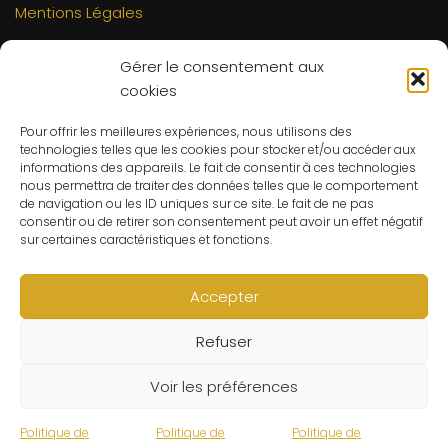
Mentions Légales
INFORMATIONS
Gérer le consentement aux
Mon compte
cookies
FAQs
Pour offrir les meilleures expériences, nous utilisons des
Contact
technologies telles que les cookies pour stocker et/ou accéder aux
C.G.V
informations des appareils. Le fait de consentir à ces technologies
nous permettra de traiter des données telles que le comportement
Suivre ma commande
de navigation ou les ID uniques sur ce site. Le fait de ne pas
consentir ou de retirer son consentement peut avoir un effet négatif
CONTACT
sur certaines caractéristiques et fonctions.
Un problème ? Une question ? Le Refuge du Sorcier™ est
à votre disposition 7j/7 et 24h/24.
Accepter
Notre règle d’or ? Un client 100% satisfait.
Refuser
© Le Refuge du Sorcier™
Voir les préférences
Politique de
Politique de
Politique de