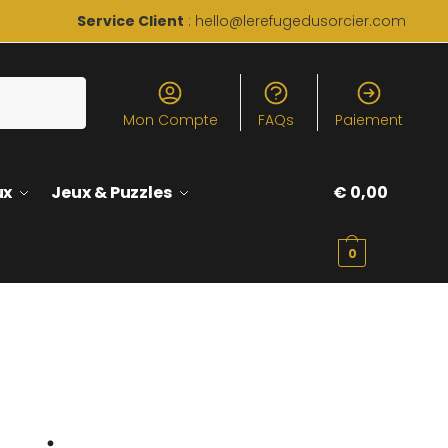
Service Client
: hello@lerefugedusorcier.com
Mon Compte
FAQs
Paiement
ux
Jeux & Puzzles
€
0,00
0