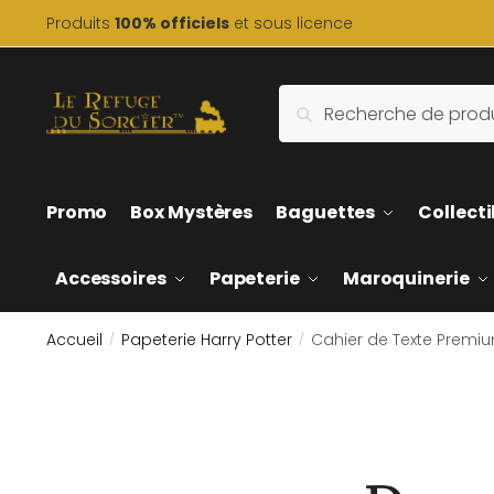
Skip
Skip
Produits
100% officiels
et sous licence
to
to
navigation
content
Recherche
Recherche
pour :
Promo
Box Mystères
Baguettes
Collecti
Accessoires
Papeterie
Maroquinerie
Accueil
Papeterie Harry Potter
Cahier de Texte Premi
/
/