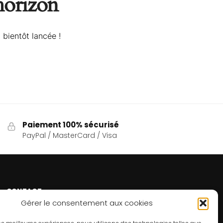
’horizon
 bientôt lancée !
Paiement 100% sécurisé
PayPal / MasterCard / Visa
CONTACT
Gérer le consentement aux cookies
Un problème ? Une question ? Le Refuge du Sorcier™
est à votre disposition 7j/7 et 24h/24.