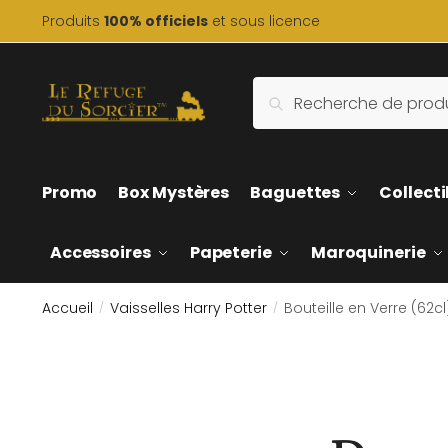
Skip
Skip
Produits
100% officiels
et sous licence
to
to
navigation
content
Recherche
Recherche
pour :
Promo
Box Mystères
Baguettes
Collecti
Accessoires
Papeterie
Maroquinerie
Accueil
Vaisselles Harry Potter
Bouteille en Verre (62cl
/
/