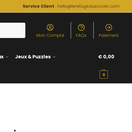
Service Client
: hello@lerefugedusorcier.com
Mon Compte
FAQs
Paiement
ux
Jeux & Puzzles
€
0,00
0