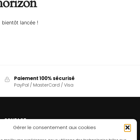
’horizon
 bientôt lancée !
Paiement 100% sécurisé
PayPal / MasterCard / Visa
CONTACT
Gérer le consentement aux cookies
Un problème ? Une question ? Le Refuge du Sorcier™
est à votre disposition 7j/7 et 24h/24.