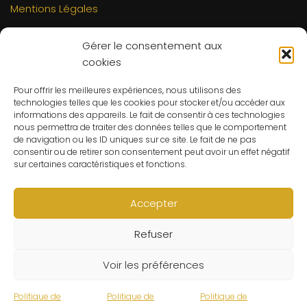
Mentions Légales
INFORMATIONS
Gérer le consentement aux
Mon compte
cookies
FAQs
Pour offrir les meilleures expériences, nous utilisons des
Contact
technologies telles que les cookies pour stocker et/ou accéder aux
C.G.V
informations des appareils. Le fait de consentir à ces technologies
nous permettra de traiter des données telles que le comportement
Suivre ma commande
de navigation ou les ID uniques sur ce site. Le fait de ne pas
consentir ou de retirer son consentement peut avoir un effet négatif
CONTACT
sur certaines caractéristiques et fonctions.
Un problème ? Une question ? Le Refuge du Sorcier™ est
à votre disposition 7j/7 et 24h/24.
Accepter
Notre règle d’or ? Un client 100% satisfait.
Refuser
© Le Refuge du Sorcier™
Voir les préférences
Politique de
Politique de
Politique de