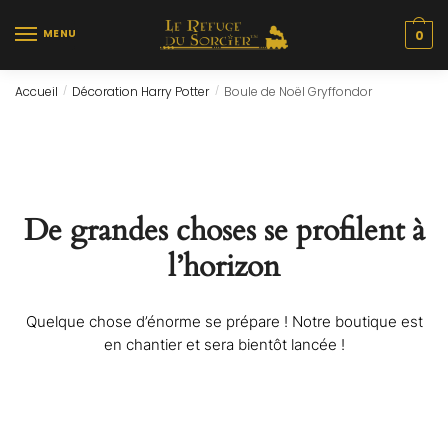
Skip
Skip
to
to
MENU
0
navigation
content
Accueil
Décoration Harry Potter
Boule de Noël Gryffondor
/
/
De grandes choses se profilent à
l’horizon
Quelque chose d’énorme se prépare ! Notre boutique est
en chantier et sera bientôt lancée !