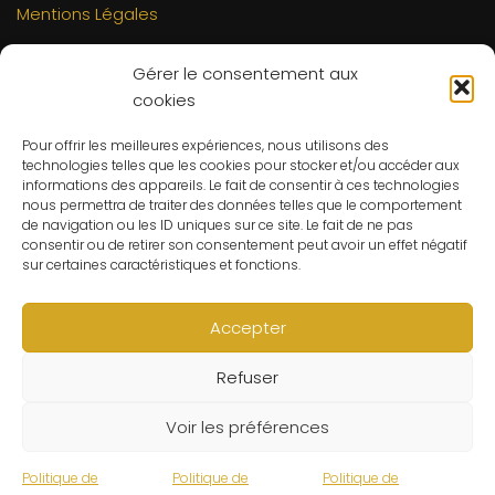
Mentions Légales
INFORMATIONS
Gérer le consentement aux
Mon compte
cookies
FAQs
Pour offrir les meilleures expériences, nous utilisons des
Contact
technologies telles que les cookies pour stocker et/ou accéder aux
C.G.V
informations des appareils. Le fait de consentir à ces technologies
nous permettra de traiter des données telles que le comportement
Suivre ma commande
de navigation ou les ID uniques sur ce site. Le fait de ne pas
consentir ou de retirer son consentement peut avoir un effet négatif
CONTACT
sur certaines caractéristiques et fonctions.
Un problème ? Une question ? Le Refuge du Sorcier™ est
à votre disposition 7j/7 et 24h/24.
Accepter
Notre règle d’or ? Un client 100% satisfait.
Refuser
© Le Refuge du Sorcier™
Voir les préférences
Politique de
Politique de
Politique de