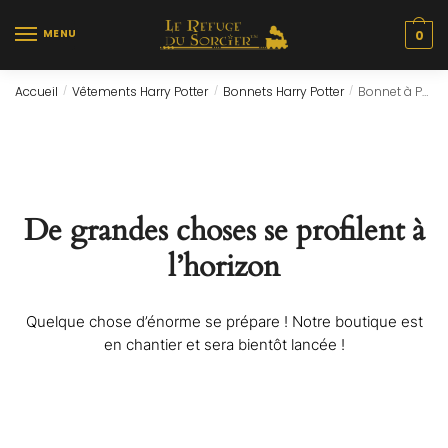
Skip
Skip
to
to
MENU
0
navigation
content
Accueil
Vêtements Harry Potter
Bonnets Harry Potter
Bonnet à Pompon – Gryffondor
/
/
/
De grandes choses se profilent à
l’horizon
Quelque chose d’énorme se prépare ! Notre boutique est
en chantier et sera bientôt lancée !