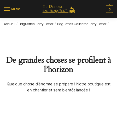
Skip
Skip
to
to
MENU
0
navigation
content
Accueil
Baguettes Harry Potter
Baguettes Collector Harry Potter
Bagu
/
/
/
De grandes choses se profilent à
l’horizon
Quelque chose d’énorme se prépare ! Notre boutique est
en chantier et sera bientôt lancée !