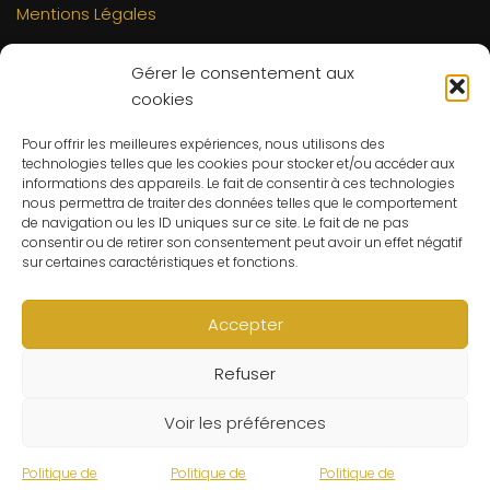
Mentions Légales
INFORMATIONS
Gérer le consentement aux
Mon compte
cookies
FAQs
Pour offrir les meilleures expériences, nous utilisons des
Contact
technologies telles que les cookies pour stocker et/ou accéder aux
C.G.V
informations des appareils. Le fait de consentir à ces technologies
nous permettra de traiter des données telles que le comportement
Suivre ma commande
de navigation ou les ID uniques sur ce site. Le fait de ne pas
consentir ou de retirer son consentement peut avoir un effet négatif
CONTACT
sur certaines caractéristiques et fonctions.
Un problème ? Une question ? Le Refuge du Sorcier™ est
à votre disposition 7j/7 et 24h/24.
Accepter
Notre règle d’or ? Un client 100% satisfait.
Refuser
© Le Refuge du Sorcier™
Voir les préférences
Politique de
Politique de
Politique de